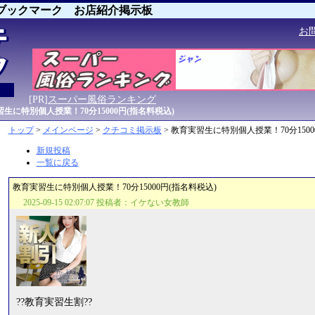
ブックマーク お店紹介掲示板
お
[PR]
スーパー風俗ランキング
に特別個人授業！70分15000円(指名料税込)
トップ
>
メインページ
>
クチコミ掲示板
> 教育実習生に特別個人授業！70分150
新規投稿
一覧に戻る
教育実習生に特別個人授業！70分15000円(指名料税込)
2025-09-15 02:07:07 投稿者：イケない女教師
??教育実習生割??