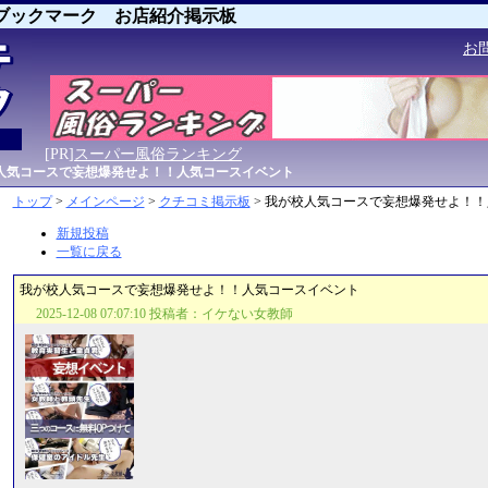
ブックマーク お店紹介掲示板
お
[PR]
スーパー風俗ランキング
人気コースで妄想爆発せよ！！人気コースイベント
トップ
>
メインページ
>
クチコミ掲示板
> 我が校人気コースで妄想爆発せよ！
新規投稿
一覧に戻る
我が校人気コースで妄想爆発せよ！！人気コースイベント
2025-12-08 07:07:10 投稿者：イケない女教師