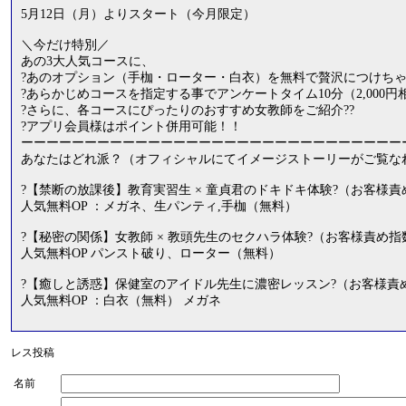
5月12日（月）よりスタート（今月限定）
＼今だけ特別／
あの3大人気コースに、
?あのオプション（手枷・ローター・白衣）を無料で贅沢につけちゃ
?あらかじめコースを指定する事でアンケートタイム10分（2,000円
?さらに、各コースにぴったりのおすすめ女教師をご紹介??
?アプリ会員様はポイント併用可能！！
ーーーーーーーーーーーーーーーーーーーーーーーーーーーーーー
あなたはどれ派？（オフィシャルにてイメージストーリーがご覧な
?【禁断の放課後】教育実習生 × 童貞君のドキドキ体験?（お客様責
人気無料OP ：メガネ、生パンティ,手枷（無料）
?【秘密の関係】女教師 × 教頭先生のセクハラ体験?（お客様責め指数
人気無料OP パンスト破り、ローター（無料）
?【癒しと誘惑】保健室のアイドル先生に濃密レッスン?（お客様責め
人気無料OP ：白衣（無料） メガネ
レス投稿
名前