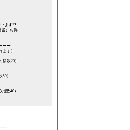
います??
相当）お得
ーーー
れます）
め指数20）
80）
指数40）